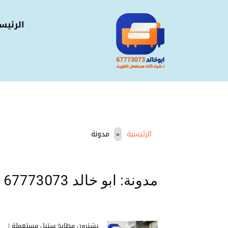
الرئيس
الرئيسية
مدونة
مدونة: ابو خالد 67773073 لـ شراء الاثاث المستعمل بالكويت
يشترون مطابخ ستيل مستعملة |