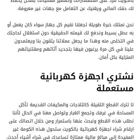
بالكويت للرد على استفساراتك وتسعير مقتنياتك بشكل يحفظ
لك حقك المالي ويغنيك عن التعامل مع جهات غير معروفة.
نحن نمتلك خبرة طويلة تجعلنا نقيم كل جهاز سواء كان يعمل أو
به عطل بسيط وندفع لك قيمته الحقيقية دون استغلال لحاجتك
في التخلص منه وهذا ما يجعل عملائنا يثقون بنا ويعتمدون
علينا في كل مرة يرغبون فيها بتجديد أثاثهم ومقتنياتهم
المنزلية بكل أمان.
نشتري اجهزة كهربائية
مستعملة
لا تترك القطع الثقيلة كالثلاجات والمكيفات القديمة تأكل
المساحة في غرفك وتجمع الغبار وتواصل معنا في الحال لأننا
نطلب هذه القطع ونبحث عنها باستمرار ومن خلال اتصالك على
ارقام شراء اجهزة كهربائية بالكويت ستحول هذه الكومة غير
المفيدة إلى مبالغ مالية ممتازة تساعدك في شراء أشياء أحدث.