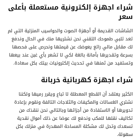
شراء اجهزة إلكترونية مستعملة بأعلى
سعر
الشاشات القديمة أو أجهزة الصوت والحواسيب المنزلية التي لم
تعد تلبي طموحك التقني نحن نشتريها منك في الحال وندفع
لك مقابل مالي رائع يعوضك عن قيمتها ونحرص على فحصها
بسرعة وتقديرها بأمانة بالغة لكي لا تشعر بأي غبن عند بيعها
وتستفيد من ثمنها في تحديث إلكترونيات بيتك بكل سعادة.
شراء اجهزة كهربائية خربانة
الكثير يعتقد أن القطع المعطلة لا تباع ويقرر رميها ولكننا
نشتري الغسالات والمكيفات والثلاجات التالفة ونقوم بإعادة
تدويرها أو الاستفادة من أجزائها وبالتالي نحن ننقذك من
تكاليف نقلها للمكب وندفع لك عوضا عن ذلك أموال نقدية
تسعدك وتحل لك مشكلة المساحة المهدرة في منزلك بكل
سهولة.