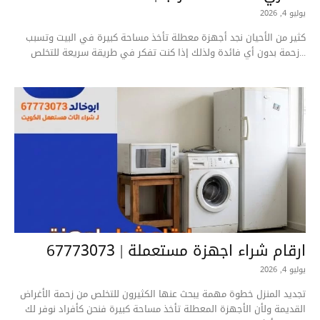
يوليو 4, 2026
كثير من الأحيان نجد أجهزة معطلة تأخذ مساحة كبيرة في البيت وتسبب
زحمة بدون أي فائدة ولذلك إذا كنت تفكر في طريقة سريعة للتخلص...
ارقام شراء اجهزة مستعملة | 67773073
يوليو 4, 2026
تجديد المنزل خطوة مهمة يبحث عنها الكثيرون للتخلص من زحمة الأغراض
القديمة ولأن الأجهزة المعطلة تأخذ مساحة كبيرة فنحن كأفراد نوفر لك