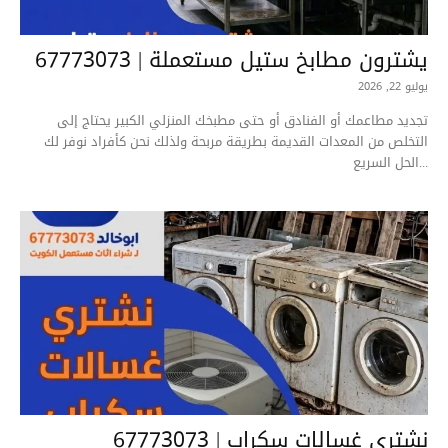
يشترون مطابخ ستيل مستعملة | 67773073
يوليو 22, 2026
تجديد مطاعمك أو الفنادق أو حتى مطبخك المنزلي الكبير يحتاج إلى
التخلص من المعدات القديمة بطريقة مربحة ولذلك نحن كأفراد نوفر لك
الحل السريع...
نشتري غسالات سكراب | 67773073