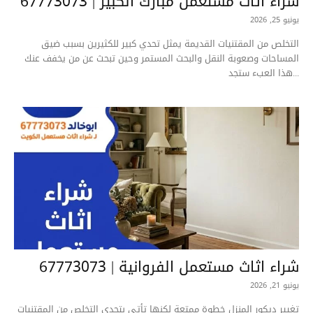
شراء اثاث مستعمل مبارك الكبير | 67773073
يونيو 25, 2026
التخلص من المقتنيات القديمة يمثل تحدي كبير للكثيرين بسبب ضيق
المساحات وصعوبة النقل والبحث المستمر وحين تبحث عن من يخفف عنك
هذا العبء ستجد...
شراء اثاث مستعمل الفروانية | 67773073
يونيو 21, 2026
تغيير ديكور المنزل خطوة ممتعة لكنها تأتي بتحدي التخلص من المقتنيات