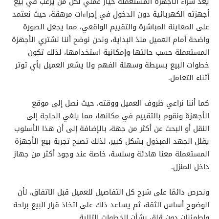
يعد شراء الأجهزة المستعملة خيار عملي لكل من يرغب في بيع
أجهزته الكهربائية دون الدخول في إجراءات مرهقة، حيث نعتمد
على المعاينة المباشرة والتقييم الواقعي، مما يجعل الصورة
واضحة أمام العميل منذ البداية، ونحن نوضح أننا نشتري الأجهزة
المستعملة حسب حالتها وإمكانية استخدامها، لذلك تكون
خطوات البيع بسيطة وسهلة الفهم ولا يشعر العميل بأي توتر
أثناء التعامل.
كما أننا نراعي ظروف العميل ووقته، حيث نصل إلى موقع
الأجهزة ونقوم بالتقييم في مكانها، مما يلغي الحاجة إلى
النقل أو البحث عن أكثر من جهة، بالإضافة إلى أن هذا الأسلوب
يقلل الجهد المبذول بشكل كبير، لذلك تصبح تجربة بيع الأجهزة
المستعملة معنا هادئة وسلسة، خاصة عند وجود أكثر من جهاز
داخل المنزل.
ونحرص دائمًا على شرح كل التفاصيل للعميل قبل الاتفاق، لأن
الوضوح أساس الثقة، ثم يساعد ذلك على اتخاذ قرار البيع براحة
واطمئنان دون قلق بشأن الخطوات التالية.