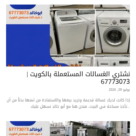
نشتري الغسالات المستعملة بالكويت |
67773073
يوليو 29, 2026
إذا كانت لديك غسالة قديمة وتريد بيعها والاستفادة من ثمنها بدلاً من أن
تأخذ مساحة في البيت، فنحن هنا مع أبو خالد نسهل عليك...