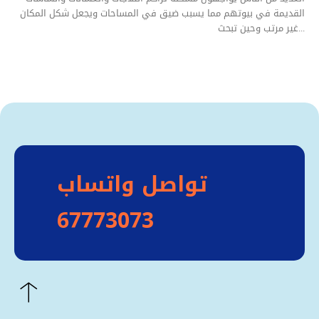
القديمة في بيوتهم مما يسبب ضيق في المساحات ويجعل شكل المكان
غير مرتب وحين تبحث...
تواصل واتساب
67773073