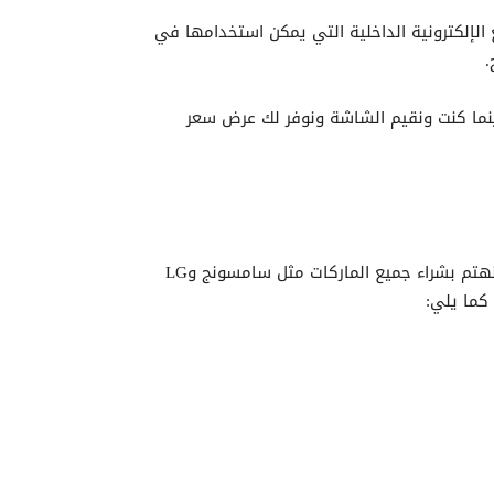
ة لأننا نستفيد من القطع الإلكترونية الداخلية التي يمكن استخدامها في
.
أينما كنت ونقيم الشاشة ونوفر لك عرض سعر
في معرض أبو خالد نوفر خدمة متميزة لـ شراء تلفزيونات خربانة وكذلك المستعملة التي ما زالت تعمل بشكل جيد لأننا نهتم بشراء جميع الماركات مثل سامسونج وLG
كما يلي: