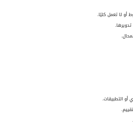
أو لا تعمل كليًا.
تدويرها.
محال.
 أو التطبيقات.
قييم.