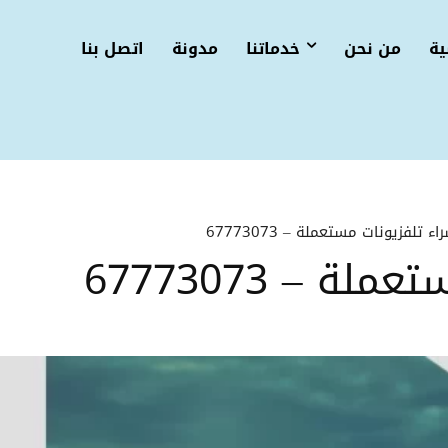
ية
من نحن
خدماتنا
مدونة
اتصل بنا
اء تلفزيونات مستعملة – 67773073
ة – 67773073