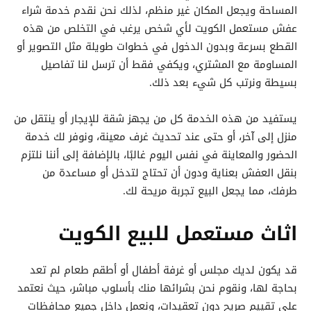
المساحة ويجعل المكان غير منظم، لذلك نحن نقدم خدمة شراء
عفش مستعمل الكويت لأي شخص يرغب في التخلص من هذه
القطع بسرعة وبدون الدخول في خطوات طويلة مثل التصوير أو
المساومة مع المشتري، ويكفي فقط أن ترسل لنا تفاصيل
بسيطة ونرتب كل شيء بعد ذلك.
يستفيد من هذه الخدمة كل من يجهز شقة للإيجار أو ينتقل من
منزل إلى آخر، أو حتى عند تحديث غرف معينة، ونوفر لك خدمة
الحضور والمعاينة في نفس اليوم غالبًا، بالإضافة إلى أننا نلتزم
بنقل العفش بعناية ودون أن تحتاج لتدخل أو مساعدة من
طرفك، مما يجعل البيع تجربة مريحة لك.
اثاث مستعمل للبيع الكويت
قد يكون لديك مجلس أو غرفة أطفال أو أطقم طعام لم تعد
بحاجة لها، ونقوم نحن بشرائها منك بأسلوب مباشر، حيث نعتمد
على تقييم صريح دون تعقيدات، ونعمل داخل جميع محافظات