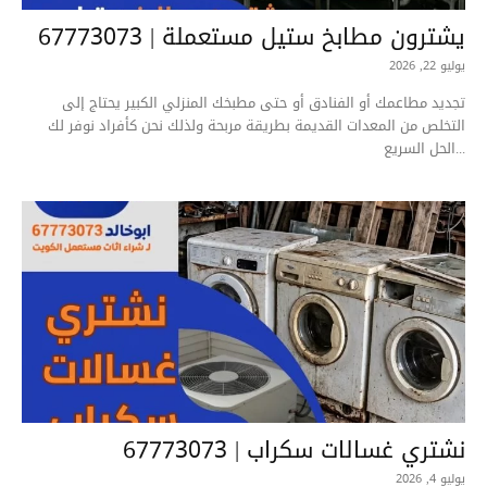
يشترون مطابخ ستيل مستعملة | 67773073
يوليو 22, 2026
تجديد مطاعمك أو الفنادق أو حتى مطبخك المنزلي الكبير يحتاج إلى
التخلص من المعدات القديمة بطريقة مربحة ولذلك نحن كأفراد نوفر لك
الحل السريع...
نشتري غسالات سكراب | 67773073
يوليو 4, 2026