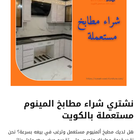
نشتري شراء مطابخ المينوم
مستعملة بالكويت
هل لديك مطبخ ألمنيوم مستعمل وترغب في بيعه بسرعة؟ نحن
نقدر قيمة مطبخك ونحرص على تقديم عرض سعر عادل بناءً