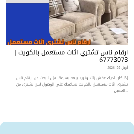
ارقام ناس تشتري اثاث مستعمل بالكويت |
67773073
أبريل 29, 2026
إذا كان لديك عفش زائد وتريد بيعه بسرعة، فإن البحث عن ارقام ناس
تشتري اثاث مستعمل بالكويت يساعدك على الوصول لمن يشتري من
العميل...