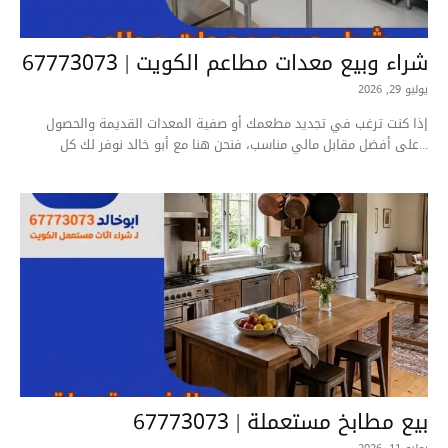
شراء وبيع معدات مطاعم الكويت | 67773073
يوليو 29, 2026
إذا كنت ترغب في تجديد مطعمك أو صفية المعدات القديمة والحصول
على أفضل مقابل مالي مناسب، فنحن هنا مع أبو خالد نوفر لك كل...
بيع مطابخ مستعملة | 67773073