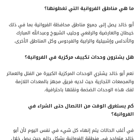
ما هي مناطق الفروانية التي تغطونها؟
أبو خالد يصل إلى جميع مناطق محافظة الفروانية بما في ذلك
خيطان والعارضية والرقعي وجليب الشيوخ وعبدالله المبارك
والأندلس وإشبيلية والرابية والفردوس وكل المناطق الأخرى.
هل يشترون وحدات تكييف مركزية في الفروانية؟
نعم أبو خالد يشتري الوحدات المركزية الكبيرة من الفلل والعمائر
والمجمعات التجارية حيث لديه فريق مجهز بالمعدات اللازمة
لفك هذه الوحدات الضخمة ونقلها باحترافية.
كم يستغرق الوقت من الاتصال حتى الشراء في
الفروانية؟
في أغلب الحالات يتم إنهاء كل شيء في نفس اليوم لأن أبو
خالد متواجد في منطقة الفروانية بشكل دائم حيث يصل خلال