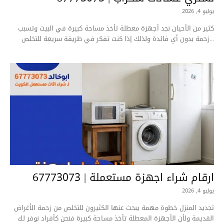
يوليو 4, 2026
كثير من الأحيان نجد أجهزة معطلة تأخذ مساحة كبيرة في البيت وتسبب
زحمة بدون أي فائدة ولذلك إذا كنت تفكر في طريقة سريعة للتخلص...
ارقام شراء اجهزة مستعملة | 67773073
يوليو 4, 2026
تجديد المنزل خطوة مهمة يبحث عنها الكثيرون للتخلص من زحمة الأغراض
القديمة ولأن الأجهزة المعطلة تأخذ مساحة كبيرة فنحن كأفراد نوفر لك