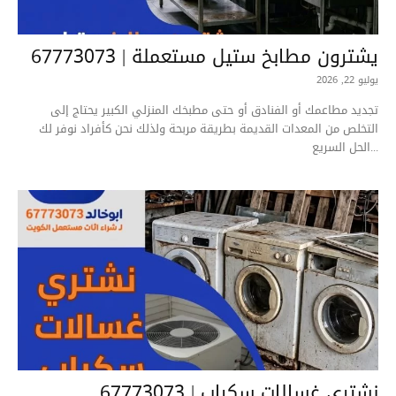
يشترون مطابخ ستيل مستعملة | 67773073
يوليو 22, 2026
تجديد مطاعمك أو الفنادق أو حتى مطبخك المنزلي الكبير يحتاج إلى
التخلص من المعدات القديمة بطريقة مربحة ولذلك نحن كأفراد نوفر لك
الحل السريع...
نشتري غسالات سكراب | 67773073