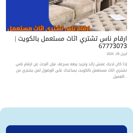
ارقام ناس تشتري اثاث مستعمل بالكويت |
67773073
أبريل 29, 2026
إذا كان لديك عفش زائد وتريد بيعه بسرعة، فإن البحث عن ارقام ناس
تشتري اثاث مستعمل بالكويت يساعدك على الوصول لمن يشتري من
العميل...