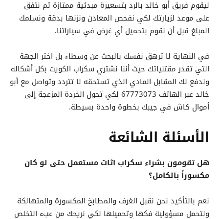
ليقوم فريق أبو خالد بالرد بتسعيرة مبدئية ممتازة ثم نتفق
على موعد لزيارتك لكي نفحص المعادن ونزنها بدقة ونسلمك
المبلغ قبل أن نقوم بتحميل أي غرض في سياراتنا.
في النهاية لا ترهق نفسك بالبحث عن وسطاء بل اختر الجهة
التي تقدر مقتنياتك حيث أننا نشتري سكراب الكويت بكل أشكاله
وندفع لك المقابل المادي الذي تستحقه لا تتردد وتواصل مع أبو
خالد عبر الهاتف 67773073 لكي تحول الخردة المزعجة إلى
أموال كاش في جيبك بخطوة واحدة بسيطة.
الأسئلة الشائعة
هل تقومون بشراء سكراب اثاث مستعمل حتى لو كان
مكسوراً بالكامل؟
نعم بالتأكيد نحن نقبل الغرف والمطابخ المكسورة والمتهالكة
ونتحمل مسؤولية فكها وتحميلها لكي نريحك من عبء التخلص