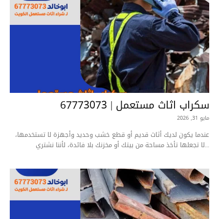
سكراب اثاث مستعمل | 67773073
مايو 31, 2026
عندما يكون لديك أثاث قديم أو قطع خشب وحديد وأجهزة لا تستخدمها،
لا تجعلها تأخذ مساحة من بيتك أو مخزنك بلا فائدة، لأننا نشتري...