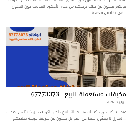
عندما يفكر أصحاب المنازل في نشتري المكيفات المستعملة داخل الكويت،
فإنهم يبحثون عن جهة تريحهم من عبء الأجهزة القديمة دون الدخول
في تفاصيل معقدة...
مكيفات مستعملة للبيع | 67773073
فبراير 8, 2026
عند التفكير في مكيفات مستعملة للبيع داخل الكويت فإن كثيرًا من أصحاب
المنازل لا يبحثون فقط عن البيع بل يبحثون عن طريقة مريحة تخلصهم...