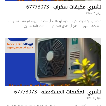
نشتري مكيفات سكراب | 67773073
يونيو 2, 2026
عندما يكون لديك مكيف قديم أو تالف أو وحدة تكييف لم تعد تعمل، فلا
تتركها فوق السطح أو داخل المخزن بلا فائدة، لأننا نشتري...
نشتري المكيفات المستعملة | 67773073
فبراير 8, 2026