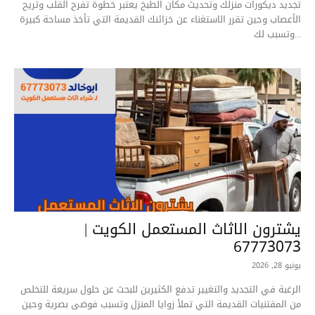
تجديد ديكورات منزلك وتحديث مكان الطبخ يعتبر خطوة تفرح القلب وتريح
الأعصاب وحين تقرر الاستغناء عن خزائنك القديمة التي تأخذ مساحة كبيرة
وتسبب لك...
يشترون الاثاث المستعمل الكويت |
67773073
يونيو 28, 2026
الرغبة في التجديد والتغيير تدفع الكثيرين للبحث عن حلول سريعة للتخلص
من المقتنيات القديمة التي تملأ زوايا المنزل وتسبب فوضى بصرية وحين