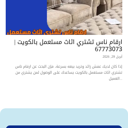
ارقام ناس تشتري اثاث مستعمل بالكويت |
67773073
أبريل 29, 2026
إذا كان لديك عفش زائد وتريد بيعه بسرعة، فإن البحث عن ارقام ناس
تشتري اثاث مستعمل بالكويت يساعدك على الوصول لمن يشتري من
العميل...