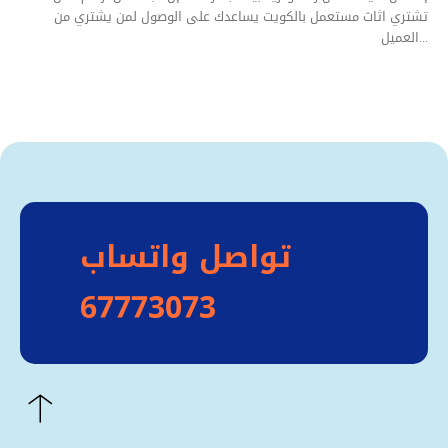
تشتري اثاث مستعمل بالكويت يساعدك على الوصول لمن يشتري من
العميل...
تواصل واتساب
67773073