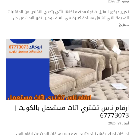
يونيو 21, 2026
تغيير ديكور المنزل خطوة ممتعة لكنها تأتي بتحدي التخلص من المقتنيات
القديمة التي تشغل مساحة كبيرة في الغرف وحين تقرر البحث عن حل
مريح...
ارقام ناس تشتري اثاث مستعمل بالكويت |
67773073
أبريل 29, 2026
إذا كان لديك عفش زائد وتريد بيعه بسرعة، فإن البحث عن ارقام ناس