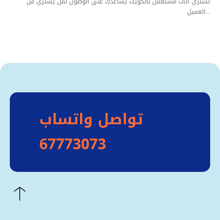
تشتري اثاث مستعمل بالكويت يساعدك على الوصول لمن يشتري من
العميل...
تواصل واتساب
67773073