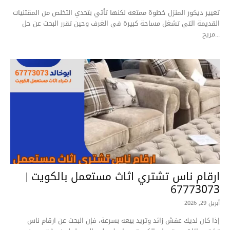
تغيير ديكور المنزل خطوة ممتعة لكنها تأتي بتحدي التخلص من المقتنيات
القديمة التي تشغل مساحة كبيرة في الغرف وحين تقرر البحث عن حل
مريح...
ارقام ناس تشتري اثاث مستعمل بالكويت |
67773073
أبريل 29, 2026
إذا كان لديك عفش زائد وتريد بيعه بسرعة، فإن البحث عن ارقام ناس